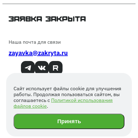
Наша почта для связи
zayavka@zakryta.ru
Сайт использует файлы cookie для улучшения
работы. Продолжая пользоваться сайтом, вы
Мнение редакции может не совпадать с мнением
соглашаетесь с
Политикой использования
авторов
файлов cookie
.
Согласие на обработку персональных данных
Политика конфиденциальности
Принять
Копирование материалов
запрещено.