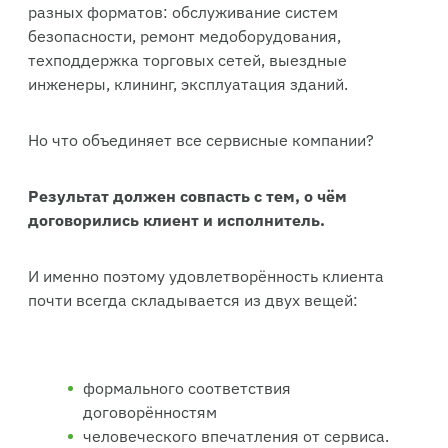
разных форматов: обслуживание систем
Общий мозг «Заявка закрыта»
безопасности, ремонт медоборудования,
техподдержка торговых сетей, выездные
Редакция
инженеры, клининг, эксплуатация зданий.
Cleverics
Но что объединяет все сервисные компании?
Эксперт
Результат должен совпасть с тем, о чём
Анна Васильева
договорились клиент и исполнитель.
Эксперт
И именно поэтому удовлетворённость клиента
почти всегда складывается из двух вещей:
формального соответствия
договорённостям
человеческого впечатления от сервиса.